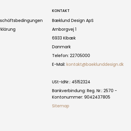
KONTAKT
eschäftsbedingungen
Bæklund Design ApS
klärung
Arnborgvej 1
6933 Kibæk
Danmark
Telefon
:
22705000
E-Mail
:
kontakt@baeklunddesign.dk
USt-IdNr.
:
45152324
Bankverbindung
:
Reg. Nr.: 2570 -
Kontonummer: 9042437805
Sitemap