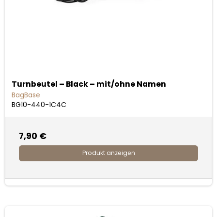
Turnbeutel – Black – mit/ohne Namen
BagBase
BG10-440-1C4C
7,90 €
Produkt anzeigen