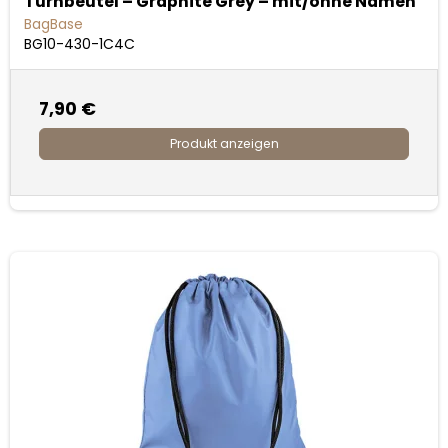
Turnbeutel – Graphite Grey – mit/ohne Namen
BagBase
BG10-430-1C4C
7,90 €
Produkt anzeigen